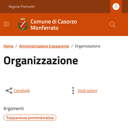
Regione Piemonte
Comune di Casorzo
Monferrato
Home
/
Amministrazione trasparente
/
Organizzazione
Organizzazione
Condividi
Vedi azioni
Argomenti
Trasparenza amministrativa