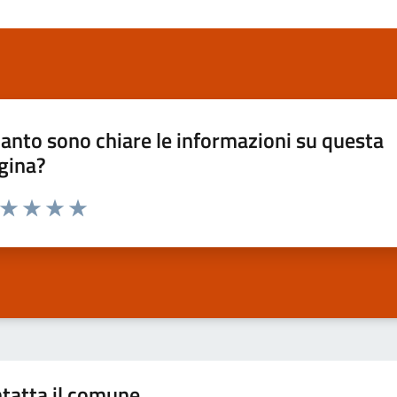
anto sono chiare le informazioni su questa
gina?
a da 1 a 5 stelle la pagina
ta 1 stelle su 5
Valuta 2 stelle su 5
Valuta 3 stelle su 5
Valuta 4 stelle su 5
Valuta 5 stelle su 5
tatta il comune