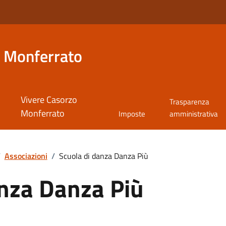
 Monferrato
Vivere Casorzo
Trasparenza
Monferrato
Imposte
amministrativa
/
Associazioni
/
Scuola di danza Danza Più
anza Danza Più