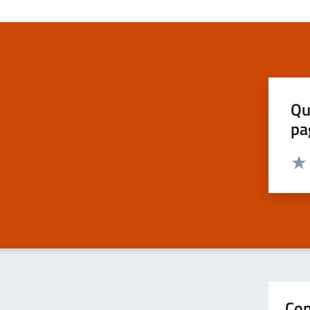
Qu
pa
Valut
Valu
Con