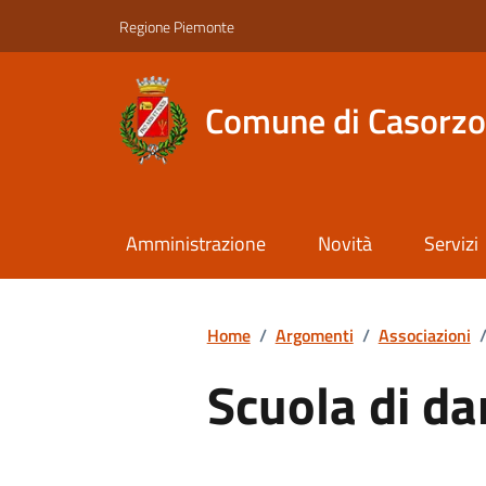
Regione Piemonte
Comune di Casorzo
Amministrazione
Novità
Servizi
Home
/
Argomenti
/
Associazioni
Scuola di d