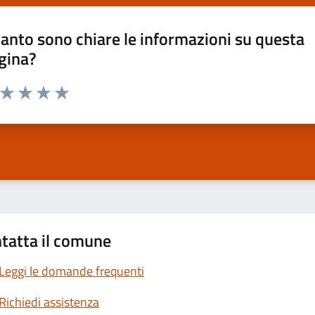
anto sono chiare le informazioni su questa
gina?
a da 1 a 5 stelle la pagina
ta 1 stelle su 5
Valuta 2 stelle su 5
Valuta 3 stelle su 5
Valuta 4 stelle su 5
Valuta 5 stelle su 5
tatta il comune
Leggi le domande frequenti
Richiedi assistenza