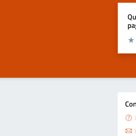
Qu
pa
Valut
Valu
Con