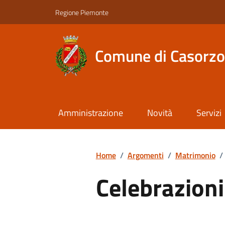
Regione Piemonte
Comune di Casorzo
Amministrazione
Novità
Servizi
Home
/
Argomenti
/
Matrimonio
/
Celebrazioni