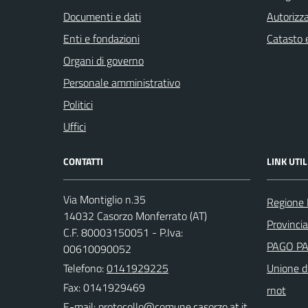
Documenti e dati
Autorizza
Enti e fondazioni
Catasto e
Organi di governo
Personale amministrativo
Politici
Uffici
CONTATTI
LINK UTIL
Via Montiglio n.35
Regione
14032 Casorzo Monferrato (AT)
Provincia
C.F. 80003150051 - P.Iva:
PAGO P
00610090052
Telefono:
0141929225
Unione di
Fax: 0141929469
rnot
E-mail: