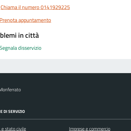
Chiama il numero 0141929225
Prenota appuntamento
blemi in città
Segnala disservizio
Monferrato
E DI SERVIZIO
e stato civile
Imprese e commercio